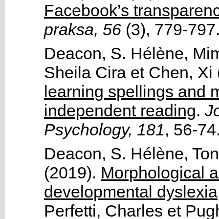
Facebook’s transparenc
praksa, 56
(3)
, 779-797
Deacon, S. Hélène
,
Mim
Sheila Cira
et
Chen, Xi
learning spellings and 
independent reading
.
Jo
Psychology, 181
, 56-74
Deacon, S. Hélène
,
Ton
(2019).
Morphological a
developmental dyslexia
Perfetti, Charles
et
Pug