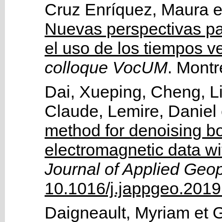
Cruz Enríquez, Maura
e
Nuevas perspectivas par
el uso de los tiempos v
colloque VocUM
.
Montr
Dai, Xueping
,
Cheng, L
Claude
,
Lemire, Daniel
method for denoising bo
electromagnetic data wi
Journal of Applied Geo
10.1016/j.jappgeo.2019
Daigneault, Myriam
et
G