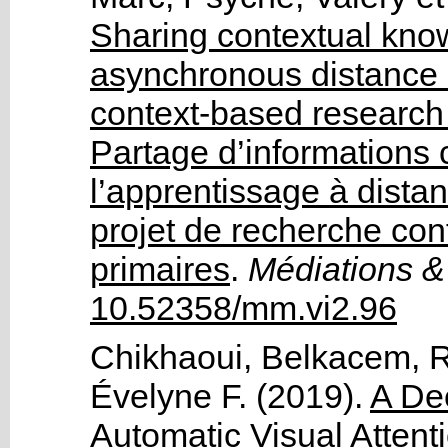
Sharing contextual kno
asynchronous distance l
context-based research 
Partage d’informations 
l’apprentissage à dista
projet de recherche con
primaires
.
Médiations & 
10.52358/mm.vi2.96
Chikhaoui, Belkacem
,
R
Évelyne F.
(2019).
A De
Automatic Visual Attent