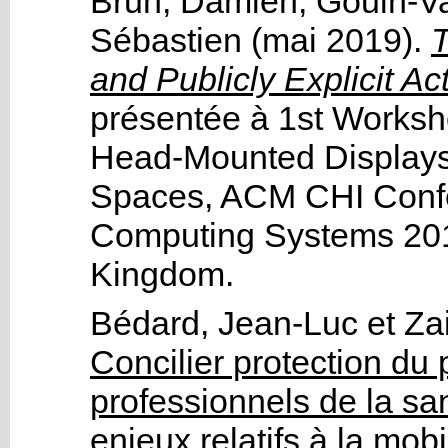
Brun, Damien
,
Gouin-Va
Sébastien
(mai 2019).
T
and Publicly Explicit Act
présentée à
1st Worksh
Head-Mounted Displays
Spaces, ACM CHI Confe
Computing Systems 20
Kingdom.
Bédard, Jean-Luc
et
Za
Concilier protection du 
professionnels de la san
enjeux relatifs à la mobi