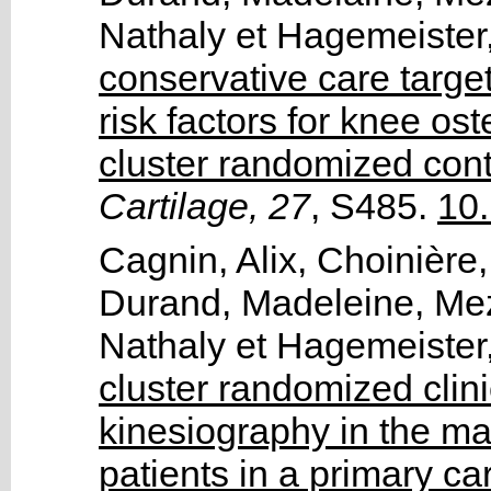
Nathaly
et
Hagemeister,
conservative care targ
risk factors for knee ost
cluster randomized contr
Cartilage, 27
, S485.
10.
Cagnin, Alix
,
Choinière
Durand, Madeleine
,
Mez
Nathaly
et
Hagemeister,
cluster randomized clinic
kinesiography in the ma
patients in a primary ca