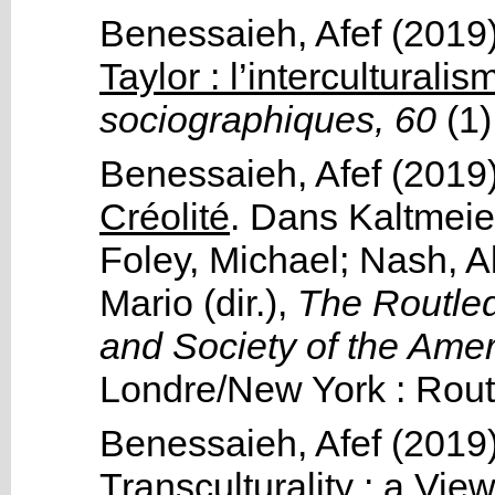
Benessaieh, Afef
(2019
Taylor : l’interculturali
sociographiques, 60
(1)
Benessaieh, Afef
(2019
Créolité
.
Dans
Kaltmeie
Foley, Michael
;
Nash, A
Mario
(dir.),
The Routled
and Society of the Ame
Londre/New York :
Rout
Benessaieh, Afef
(2019
Transculturality : a Vi