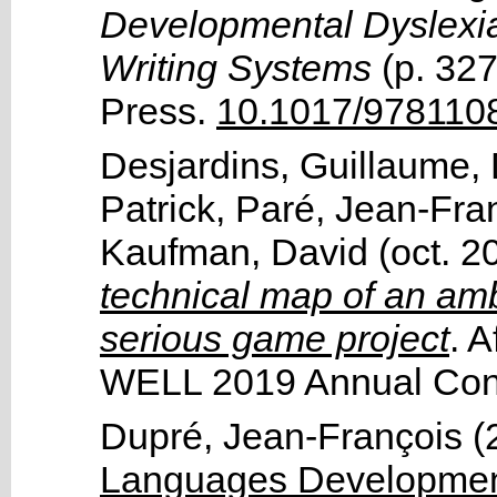
Developmental Dyslexi
Writing Systems
(p. 327
Press
.
10.1017/978110
Desjardins, Guillaume
,
Patrick
,
Paré, Jean-Fra
Kaufman, David
(oct. 2
technical map of an amb
serious game project
. A
WELL 2019 Annual Con
Dupré, Jean-François
(
Languages Development 