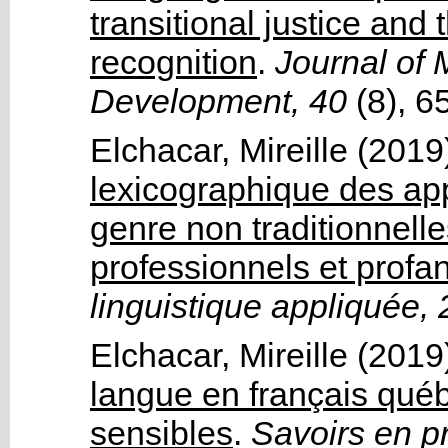
transitional justice and 
recognition
.
Journal of M
Development, 40
(8)
, 6
Elchacar, Mireille
(2019
lexicographique des app
genre non traditionnelle
professionnels et profa
linguistique appliquée, 
Elchacar, Mireille
(2019
langue en français québé
sensibles
.
Savoirs en p