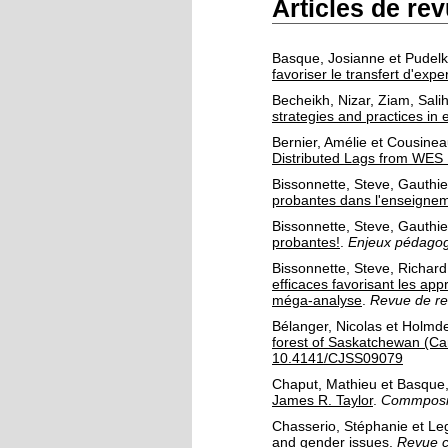
Articles de re
Basque, Josianne
et
Pudelk
favoriser le transfert d'exp
Becheikh, Nizar
,
Ziam, Sali
strategies and practices in
Bernier, Amélie
et
Cousinea
Distributed Lags from WES
Bissonnette, Steve
,
Gauthie
probantes dans l'enseignem
Bissonnette, Steve
,
Gauthie
probantes!
.
Enjeux pédagog
Bissonnette, Steve
,
Richard
efficaces favorisant les ap
méga-analyse
.
Revue de rec
Bélanger, Nicolas
et
Holmde
forest of Saskatchewan (Ca
10.4141/CJSS09079
Chaput, Mathieu
et
Basque,
James R. Taylor
.
Commposite
Chasserio, Stéphanie
et
Le
and gender issues
.
Revue ca