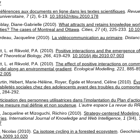
7
références aux documents en ligne dans les textes scientifiques
.
Revue 
niversitaire, 7
(2)
, 6-19.
10.18162/ritpu.2010.178
blay, Diane-Gabrielle
(2010).
What attracts and retains knowledge work
ities? The cases of Montreal and Ottawa
.
Cities, 27
(4)
, 225-233.
10.10
rdeau, Jacqueline
(2010).
La vidéocommunication au primaire
.
Distance
t, L.
et
Rikvold, P.A.
(2010).
Positive interactions and the emergence o
f Theoretical Biology, 266
, 419-429.
10.1016/j.jtbi.2010.07.003
t, L.
et
Rikvold, P.A.
(2010).
The effect of positive interactions on commu
el along an environmental gradient
.
Ecological Modelling, 221
, 885-8
12.005
rtin
,
Hébert, Marie-Hélène
,
Royer, Égide
et
Morand, Céline
(2010).
Éva
 habiletés sociales chez des adolescents ayant des troubles du comport
, 284-292.
ticipation des personnes utilisatrices dans l'implantation du Plan d'ac
une mesure mal définie et non soutenue
.
L’autre espace La revue du 
 Jacqueline
et
Mizoguchi, Riichiro
(2010).
Strategy-centered Modeling 
ries
.
International Journal of Knowledge and Web Intelligence, 1
(3/4)
,
7
, Nicolas
(2010).
Ca isotope cycling in a forested ecosystem
.
Geochimic
ca.2009.10.020