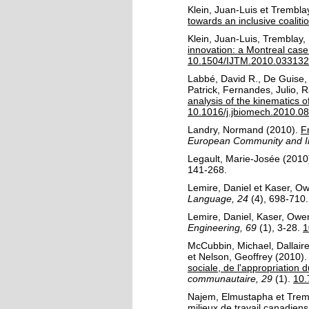
Klein, Juan-Luis
et
Tremblay
towards an inclusive coaliti
Klein, Juan-Luis
,
Tremblay, 
innovation: a Montreal case
10.1504/IJTM.2010.033132
Labbé, David R.
,
De Guise,
Patrick
,
Fernandes, Julio
,
R
analysis of the kinematics 
10.1016/j.jbiomech.2010.08
Landry, Normand
(2010).
F
European Community and In
Legault, Marie-Josée
(2010
141-268.
Lemire, Daniel
et
Kaser, O
Language, 24
(4)
, 698-710.
Lemire, Daniel
,
Kaser, Owe
Engineering, 69
(1)
, 3-28.
1
McCubbin, Michael
,
Dallair
et
Nelson, Geoffrey
(2010)
sociale, de l'appropriation 
communautaire, 29
(1)
.
10.
Najem, Elmustapha
et
Trem
milieux de travail canadiens 