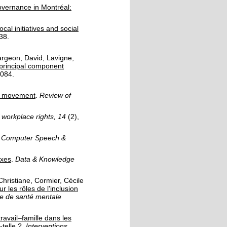
governance in Montréal:
al initiatives and social
38.
largeon, David
,
Lavigne,
 principal component
3084.
PP movement
.
Review of
 workplace rights, 14
(2)
,
Computer Speech &
exes
.
Data & Knowledge
Christiane
,
Cormier, Cécile
r les rôles de l'inclusion
 de santé mentale
travail–famille dans les
-telle ?
.
Interventions