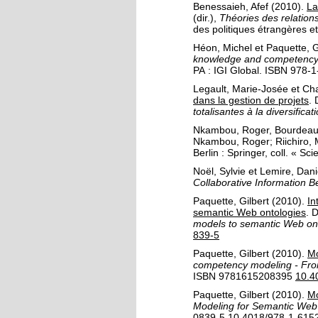
Benessaieh, Afef
(2010).
La
(dir.),
Théories des relations
des politiques étrangères e
Héon, Michel
et
Paquette, G
knowledge and competency 
PA :
IGI Global
.
ISBN 978-1
Legault, Marie-Josée
et
Cha
dans la gestion de projets
.
totalisantes à la diversific
Nkambou, Roger
,
Bourdeau
Nkambou, Roger
;
Riichiro,
Berlin :
Springer
, coll. « S
Noël, Sylvie
et
Lemire, Dani
Collaborative Information
Paquette, Gilbert
(2010).
In
semantic Web ontologies
.
D
models to semantic Web on
839-5
Paquette, Gilbert
(2010).
Mo
competency modeling - From
ISBN 9781615208395
10.4
Paquette, Gilbert
(2010).
Mo
Modeling for Semantic Web
0839-5
10.4018/978-1-615