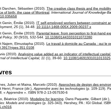
t
Darchen, Sébastien
(2010).
The creative class thesis and the mobilit
e of birth: the case of Montreal
.
International Journal of Knowledge-B
010.035658
t
Genin, Émilie
(2010).
IT self-employed workers between constraint and 
loyment, 25
(1)
, 34-48.
10.1111/j.1468-005X.2009.00237.x
t
Genin, Émilie
(2010).
Parental leave: from perception to first-hand e
l Policy, 30
(9/10)
, 532-544.
10.1108/01443331011072280
t
Najem, Elmustapha
(2010).
Le travail à domicile au Canada : qui le 
0.3917/riges.351.0108
Anis
(2010).
Analysing value added as an indicator of intellectual capit
nal of Intellectual Capital, 11
(1)
, 39-60.
10.1108/14691931011013325
ivres
es, Julien
et
Maina, Marcelo
(2010).
Approches de design des enviro
t
Henri, France
(dir.),
Apprendre avec les technologies
(p. 109-119).
Pa
oll. « Apprendre »
.
ISBN 978-2-13-057530-6
o, Béatrice
(2010).
Modeling for learning
.
Dans
Paquette, Gilbert
(dir.)
ies: Models and ontologies
(p. 325-343).
Hershey, PA :
IGI Global
.
ISBN
5.ch016