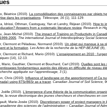
vues
o, Béatrice
(2010).
La comodélisation des connaissances par objets typ
ertise dans les organisations
.
Télescope, 16
(1)
, 111-129.
ha
,
Idrissi, Othman
,
Castoguay, Yan
et
Landry, Réjean
(2010).
How to i
 education? Answers from a systematic literature review
.
Research in Hig
u, Jean-Michel
(2010).
The impact of Training on Productivity in Canad
 1999-2005
.
The international Journal of Interdisciplinary Social Science
r, Clermont
et
Péladeau, Normand
(2010).
Un objet qui manque à sa p
ent et la formation
.
Les Actes de la recherche de la HEP-BEJUNE
(8)
,
r, Clermont
et
Richard, Mario
(2010).
L'enseignement en 2010 : l'urge
iques
(14)
, 12-13.
, Mario
,
Gauthier, Clermont
et
Bouchard, Carl
(2010).
Quelles sont les
prentissages fondamentaux auprès des élèves en difficulté de niveau él
herche appliquée sur l’apprentissage, 3
(1)
.
n, Chris
(2010).
Influence of landscape on the apportionment of Ca nutr
nada) using 87Sr/86Sr as a tracer
.
Canadian Journal of Soil Science, 9
 Joëlle
(2010).
L'émergence d'une théorie de la communication organis
, la revue électronique des jeunes chercheurs et chercheures en co
gault, Marie-Josée
(2010).
Discretionary power of project managers in 
nadienne des sciences de l’administration – Canadian Journal of Admi