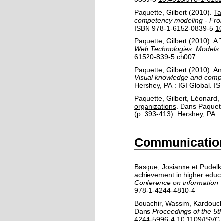
Paquette, Gilbert
(2010).
Ta
competency modeling - From
ISBN 978-1-6152-0839-5
1
Paquette, Gilbert
(2010).
A 
Web Technologies: Models 
61520-839-5.ch007
Paquette, Gilbert
(2010).
An
Visual knowledge and compe
Hershey, PA :
IGI Global
.
IS
Paquette, Gilbert
,
Léonard,
organizations
.
Dans
Paquett
(p. 393-413).
Hershey, PA :
Communication
Basque, Josianne
et
Pudelk
achievement in higher educ
Conference on Information 
978-1-4244-4810-4
Bouachir, Wassim
,
Kardouc
Dans
Proceedings of the 5
4244-5996-4
10.1109/ISVC