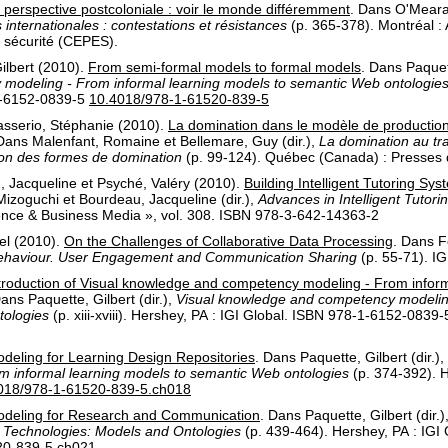
 perspective postcoloniale : voir le monde différemment
.
Dans
O'Meara
 internationales : contestations et résistances
(p. 365-378).
Montréal :
t sécurité (CEPES)
.
ilbert
(2010).
From semi-formal models to formal models
.
Dans
Paquet
modeling - From informal learning models to semantic Web ontologie
-6152-0839-5
10.4018/978-1-61520-839-5
sserio, Stéphanie
(2010).
La domination dans le modèle de productio
Dans
Malenfant, Romaine
et
Bellemare, Guy
(dir.),
La domination au tra
ation des formes de domination
(p. 99-124).
Québec (Canada) :
Presses d
, Jacqueline
et
Psyché, Valéry
(2010).
Building Intelligent Tutoring Sy
 Mizoguchi
et
Bourdeau, Jacqueline
(dir.),
Advances in Intelligent Tutor
cience & Business Media »
, vol. 308
.
ISBN 978-3-642-14363-2
el
(2010).
On the Challenges of Collaborative Data Processing
.
Dans
F
 Behaviour. User Engagement and Communication Sharing
(p. 55-71).
IGI
troduction of Visual knowledge and competency modeling - From inform
ans
Paquette, Gilbert
(dir.),
Visual knowledge and competency modeling
tologies
(p. xiii-xviii).
Hershey, PA :
IGI Global
.
ISBN 978-1-6152-0839-
deling for Learning Design Repositories
.
Dans
Paquette, Gilbert
(dir.),
 informal learning models to semantic Web ontologies
(p. 374-392).
H
018/978-1-61520-839-5.ch018
deling for Research and Communication
.
Dans
Paquette, Gilbert
(dir.)
 Technologies: Models and Ontologies
(p. 439-464).
Hershey, PA :
IGI 
20-839-5.ch021