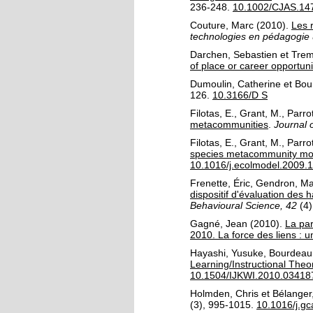
236-248.
10.1002/CJAS.14
Couture, Marc
(2010).
Les 
technologies en pédagogie u
Darchen, Sebastien
et
Trem
of place or career opportun
Dumoulin, Catherine
et
Bou
126.
10.3166/D S
Filotas, E.
,
Grant, M.
,
Parrot
metacommunities
.
Journal o
Filotas, E.
,
Grant, M.
,
Parrot
species metacommunity mod
10.1016/j.ecolmodel.2009.
Frenette, Éric
,
Gendron, Ma
dispositif d'évaluation des
Behavioural Science, 42
(4)
Gagné, Jean
(2010).
La par
2010. La force des liens : 
Hayashi, Yusuke
,
Bourdeau,
Learning/Instructional Theo
10.1504/IJKWI.2010.03418
Holmden, Chris
et
Bélanger
(3)
, 995-1015.
10.1016/j.g