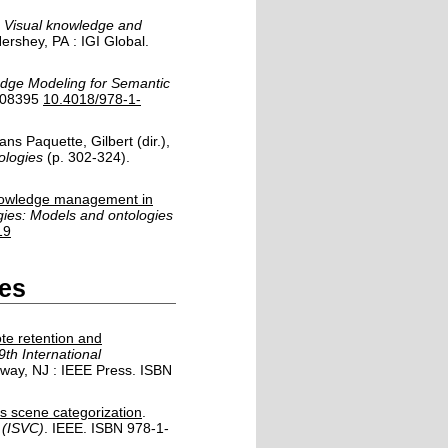
,
Visual knowledge and
ershey, PA :
IGI Global
.
edge Modeling for Semantic
08395
10.4018/978-1-
ans
Paquette, Gilbert
(dir.),
ologies
(p. 302-324).
nowledge management in
ies: Models and ontologies
19
es
ote retention and
th International
way, NJ :
IEEE Press
.
ISBN
es scene categorization
.
 (ISVC)
.
IEEE
.
ISBN 978-1-