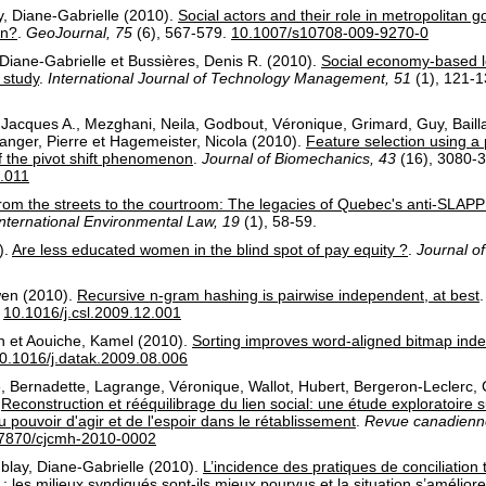
, Diane-Gabrielle
(2010).
Social actors and their role in metropolitan 
on?
.
GeoJournal, 75
(6)
, 567-579.
10.1007/s10708-009-9270-0
Diane-Gabrielle
et
Bussières, Denis R.
(2010).
Social economy-based loc
 study
.
International Journal of Technology Management, 51
(1)
, 121-1
 Jacques A.
,
Mezghani, Neila
,
Godbout, Véronique
,
Grimard, Guy
,
Bail
anger, Pierre
et
Hagemeister, Nicola
(2010).
Feature selection using a
of the pivot shift phenomenon
.
Journal of Biomechanics, 43
(16)
, 3080-
.011
rom the streets to the courtroom: The legacies of Quebec's anti-SLA
ternational Environmental Law, 19
(1)
, 58-59.
).
Are less educated women in the blind spot of pay equity ?
.
Journal of
wen
(2010).
Recursive n-gram hashing is pairwise independent, at best
.
10.1016/j.csl.2009.12.001
n
et
Aouiche, Kamel
(2010).
Sorting improves word-aligned bitmap ind
0.1016/j.datak.2009.08.006
e, Bernadette
,
Lagrange, Véronique
,
Wallot, Hubert
,
Bergeron-Leclerc, 
.
Reconstruction et rééquilibrage du lien social: une étude exploratoire su
du pouvoir d'agir et de l'espoir dans le rétablissement
.
Revue canadienne
7870/cjcmh-2010-0002
blay, Diane-Gabrielle
(2010).
L’incidence des pratiques de conciliation 
: les milieux syndiqués sont-ils mieux pourvus et la situation s’améliore