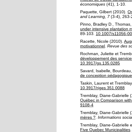
économiques
(41)
, 1-10.
Paquette, Gilbert
(2010).
On
and Learning, 7
(3-4)
, 263-
Pinno, Bradley D.
,
Thomas, 
under intensive plantation 
89-103.
10.1007/s11056-0
Racette, Nicole
(2010).
Augm
motivationnel
.
Revue des sci
Rochman, Juliette
et
Trembl
développement des service
10.3917/gs.135.0285
Savard, Isabelle
,
Bourdeau,
de conception pédagogique "
Taskin, Laurent
et
Tremblay
10.3917/riges.351.0088
Tremblay, Diane-Gabrielle
(
Québec in Comparison with
9108-4
Tremblay, Diane-Gabrielle
(
mères ?
.
Informations socia
Tremblay, Diane-Gabrielle
e
Five Quebec Municipalities
.