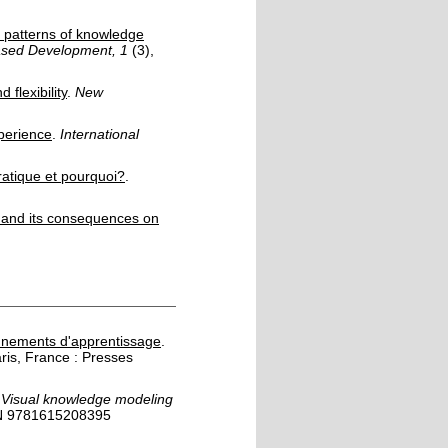
y patterns of knowledge
ased Development, 1
(3)
,
flexibility
.
New
xperience
.
International
pratique et pourquoi?
.
al and its consequences on
nnements d'apprentissage
.
ris, France :
Presses
,
Visual knowledge modeling
 9781615208395