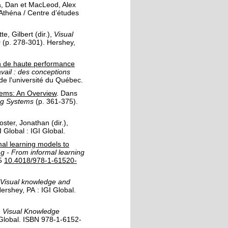
, Dan
et
MacLeod, Alex
Athéna / Centre d’études
te, Gilbert
(dir.),
Visual
s
(p. 278-301).
Hershey,
n de haute performance
vail : des conceptions
e l'université du Québec
.
stems: An Overview
.
Dans
ing Systems
(p. 361-375).
oster, Jonathan
(dir.),
 Global :
IGI Global
.
al learning models to
 - From informal learning
5
10.4018/978-1-61520-
Visual knowledge and
ershey, PA :
IGI Global
.
,
Visual Knowledge
Global
.
ISBN 978-1-6152-