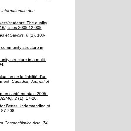
internationale des
ers/students: The quality
16/j.cities.2009.12.009
s et Savoirs, 8
(1)
, 109-
f community structure in
nity structure in a multi-
94.
luation de la fiabilité d'un
ement
.
Canadian Journal of
tion en santé mentale 2005-
RRASMQ, 2
(1)
, 17-20.
for Better Understanding of
 187-208.
a Cosmochimica Acta, 74