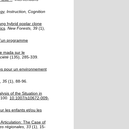
y, Instruction, Cognition
oung hybrid poplar clone
ics
.
New Forests, 39
(1)
,
 d’un programme
me mada sur le
ciété
(135)
, 285-339.
es pour un environnement
, 35
(1)
, 88-96.
ysis of the Situation in
-100.
10.1007/s10672-009-
ur les enfants et/ou les
Articulation: The Case of
s régionales, 33
(1)
, 15-