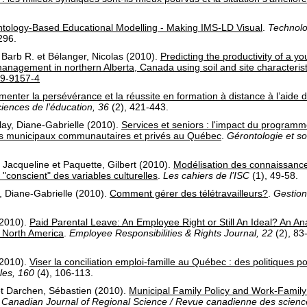
tology-Based Educational Modelling - Making IMS-LD Visual
.
Technolog
296.
Barb R.
et
Bélanger, Nicolas
(2010).
Predicting the productivity of a y
management in northern Alberta, Canada using soil and site characterist
09-9157-4
enter la persévérance et la réussite en formation à distance à l’aide
ences de l’éducation, 36
(2)
, 421-443.
ay, Diane-Gabrielle
(2010).
Services et seniors : l'impact du program
s municipaux communautaires et privés au Québec
.
Gérontologie et so
 Jacqueline
et
Paquette, Gilbert
(2010).
Modélisation des connaissanc
conscient" des variables culturelles
.
Les cahiers de l’ISC
(1)
, 49-58.
, Diane-Gabrielle
(2010).
Comment gérer des télétravailleurs?
.
Gestion
2010).
Paid Parental Leave: An Employee Right or Still An Ideal? An Anal
 North America
.
Employee Responsibilities & Rights Journal, 22
(2)
, 83
2010).
Viser la conciliation emploi-famille au Québec : des politiques po
les, 160
(4)
, 106-113.
t
Darchen, Sébastien
(2010).
Municipal Family Policy and Work-Family 
Canadian Journal of Regional Science / Revue canadienne des science