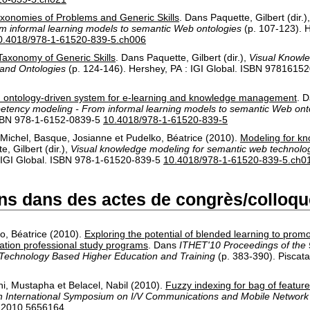
xonomies of Problems and Generic Skills
.
Dans
Paquette, Gilbert
(dir.)
 informal learning models to semantic Web ontologies
(p. 107-123).
H
0.4018/978-1-61520-839-5.ch006
Taxonomy of Generic Skills
.
Dans
Paquette, Gilbert
(dir.),
Visual Knowl
and Ontologies
(p. 124-146).
Hershey, PA :
IGI Global
.
ISBN 97816152
 ontology-driven system for e-learning and knowledge management
.
D
tency modeling - From informal learning models to semantic Web ont
BN 978-1-6152-0839-5
10.4018/978-1-61520-839-5
 Michel
,
Basque, Josianne
et
Pudelko, Béatrice
(2010).
Modeling for k
e, Gilbert
(dir.),
Visual knowledge modeling for semantic web technolog
IGI Global
.
ISBN 978-1-61520-839-5
10.4018/978-1-61520-839-5.ch0
s dans des actes de congrès/colloqu
o, Béatrice
(2010).
Exploring the potential of blended learning to prom
ation professional study programs
.
Dans
ITHET'10 Proceedings of the 9
Technology Based Higher Education and Training
(p. 383-390).
Piscata
hi, Mustapha
et
Belacel, Nabil
(2010).
Fuzzy indexing for bag of featur
th International Symposium on I/V Communications and Mobile Network
.2010.5656164