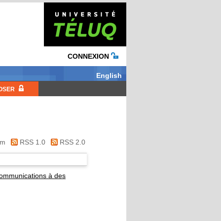
CONNEXION
English
OSER
om
RSS 1.0
RSS 2.0
ommunications à des