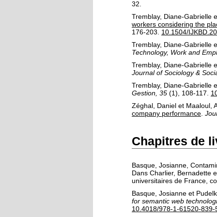
32.
Tremblay, Diane-Gabrielle
e
workers considering the plac
176-203.
10.1504/IJKBD.2
Tremblay, Diane-Gabrielle
e
Technology, Work and Emp
Tremblay, Diane-Gabrielle
e
Journal of Sociology & Socia
Tremblay, Diane-Gabrielle
e
Gestion, 35
(1)
, 108-117.
1
Zéghal, Daniel
et
Maaloul, 
company performance
.
Jour
Chapitres de l
Basque, Josianne
,
Contamin
Dans
Charlier, Bernadette
e
universitaires de France
, c
Basque, Josianne
et
Pudelk
for semantic web technolog
10.4018/978-1-61520-839-