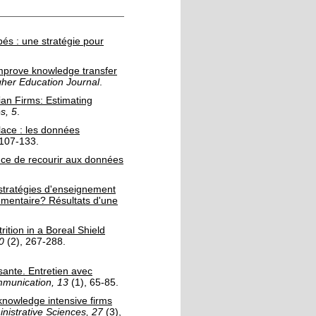
és : une stratégie pour
mprove knowledge transfer
her Education Journal
.
ian Firms: Estimating
s, 5
.
lace : les données
 107-133.
nce de recourir aux données
 stratégies d'enseignement
émentaire? Résultats d'une
ition in a Boreal Shield
0
(2)
, 267-288.
ante. Entretien avec
mmunication, 13
(1)
, 65-85.
knowledge intensive firms
nistrative Sciences, 27
(3)
,