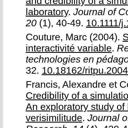
and credibility of a simu
laboratory
.
Journal of C
20
(1)
, 40-49.
10.1111/j
Couture, Marc
(2004).
S
interactivité variable
.
Re
technologies en pédagog
32.
10.18162/ritpu.2004
Francis, Alexandre
et
C
Credibility of a simulati
An exploratory study of
verisimilitude
.
Journal of