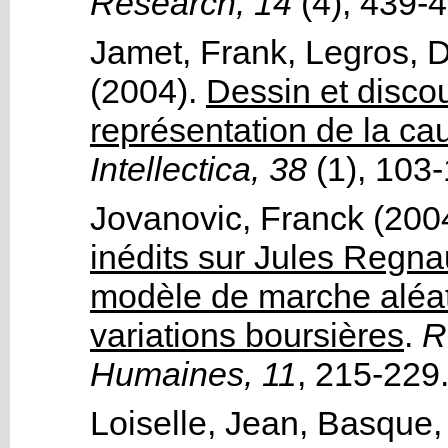
Research, 14
(4)
, 439-
Jamet, Frank
,
Legros, 
(2004).
Dessin et discou
représentation de la c
Intellectica, 38
(1)
, 103
Jovanovic, Franck
(200
inédits sur Jules Regna
modèle de marche aléat
variations boursières
.
Re
Humaines, 11
, 215-229
Loiselle, Jean
,
Basque,