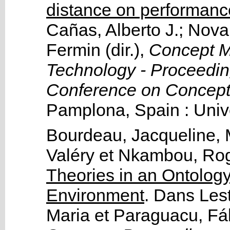
distance on performanc
Cañas, Alberto J.
;
Nova
Fermin
(dir.),
Concept M
Technology - Proceedings
Conference on Concep
Pamplona, Spain :
Univ
Bourdeau, Jacqueline
,
Valéry
et
Nkambou, Ro
Theories in an Ontolog
Environment
.
Dans
Les
Maria
et
Paraguacu, Fá