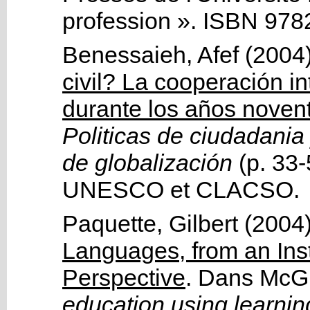
profession »
.
ISBN 978
Benessaieh, Afef
(2004
civil? La cooperación i
durante los años noven
Politicas de ciudadania
de globalización
(p. 33-
UNESCO et CLACSO
.
Paquette, Gilbert
(2004
Languages, from an Ins
Perspective
.
Dans
McGr
education using learnin