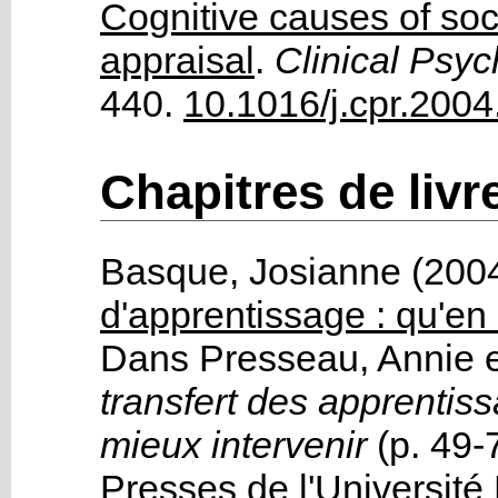
Cognitive causes of soci
appraisal
.
Clinical Psyc
440.
10.1016/j.cpr.2004
Chapitres de livr
Basque, Josianne
(200
d'apprentissage : qu'en 
Dans
Presseau, Annie
transfert des apprentis
mieux intervenir
(p. 49-
Presses de l'Université