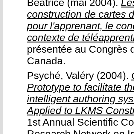
Béatrice
(mai 2004).
Le
construction de cartes 
pour l'apprenant, le con
contexte de téléappren
présentée au
Congrès 
Canada.
Psyché, Valéry
(2004).
Prototype to facilitate t
intelligent authoring s
Applied to LKMS Constr
1st Annual Scientific 
Research Network on Inte